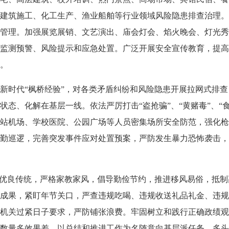
建筑施工、化工生产、渔业船舶等行业领域风险隐患排查治理。
管理。加强展览展销、文艺演出、庙会灯会、焰火晚会、灯光秀
监测预警、风险提示和应急处置。广泛开展安全宣传教育，提高
。
时代“枫桥经验”，对各类矛盾纠纷和风险隐患开展拉网式排查
态、化解在基层一线。依法严厉打击“盗抢骗”、“黄赌毒”、“
站机场、学校医院、公园广场等人员密集场所安全防范，强化枪
勤巡逻，完善突发事件应对处置预案，严防发生暴力恐怖袭击，
优良传统，严格家教家风，倡导勤俭节约，推进移风易俗，抵制
成果，紧盯年节关口，严查违规吃喝、违规收送礼品礼金、违规
机关过紧日子要求，严防铺张浪费。牢固树立和践行正确政绩观
数量多效果差、以总结和推进工作为名随意向基层派任务、多头