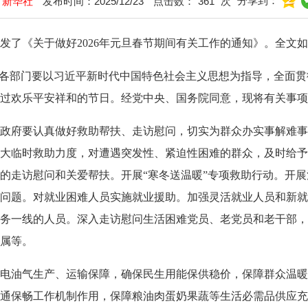
分享到：
：
新华社
发布时间：2025/12/23
点击数：
361
次
《关于做好2026年元旦春节期间有关工作的通知》。全文如
区各部门要以习近平新时代中国特色社会主义思想为指导，全面
过欢乐平安祥和的节日。经党中央、国务院同意，现将有关事项
府要认真做好救助帮扶、走访慰问，切实为群众办实事解难事
大临时救助力度，对遭遇突发性、紧迫性困难的群众，及时给予
的走访慰问和关爱帮扶。开展“寒冬送温暖”专项救助行动。开
问题。对就业困难人员实施就业援助。加强灵活就业人员和新就
务一线的人员。深入走访慰问生活困难党员、老党员和老干部，
属等。
油气生产、运输保障，确保民生用能保供稳价，保障群众温暖过
通保畅工作机制作用，保障粮油肉蛋奶果蔬等生活必需品供应充