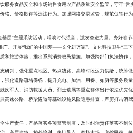
饮服务食品安全和市场销售食用农产品质量安全监管，守牢“舌
价格、价格欺诈等违法行为。加强网络交易监管，规范促销行为
基层”主题采访活动，唱响时代强音，激发奋进力量。办好春节
题推广。开展“我们的中国梦——文化进万家”、文化科技卫生“三
质和旅游体验，推出系列消费惠民措施。加强跨部门执法协作，
研判，强化重点地区、热点线路、高峰时段运力供给，统筹做
，强化道路疏堵保畅，提升充电、加油、用餐、如厕等服务质量
残疾军人、消防救援人员、烈士遗属等重点群体出行依法优先优
展高速公路、桥梁隧道等基础设施风险隐患排查，严厉打击酒驾醉
生产责任，严格落实各项监管制度，及时纠治责任落实不到位
宅、高层建筑、校外培训、热门景点、商场市场、宾馆民宿、餐